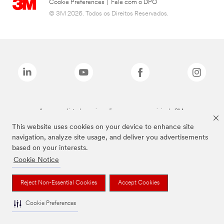
Cookie Preferences
|
Fale com o DPO
© 3M 2026. Todos os Direitos Reservados.
As marcas listadas a cima são marcas comerciais da 3M.
This website uses cookies on your device to enhance site
navigation, analyze site usage, and deliver you advertisements
based on your interests.
Cookie Notice
Reject Non-Essential Cookies
Accept Cookies
Cookie Preferences