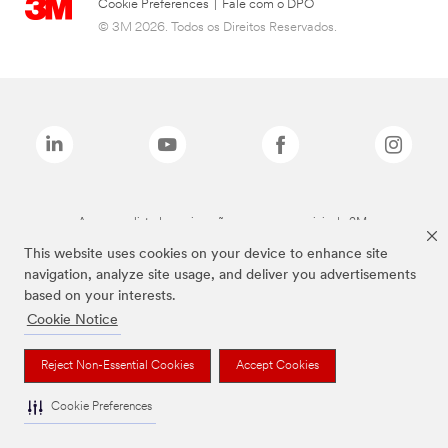
Cookie Preferences
|
Fale com o DPO
© 3M 2026. Todos os Direitos Reservados.
As marcas listadas a cima são marcas comerciais da 3M.
This website uses cookies on your device to enhance site
navigation, analyze site usage, and deliver you advertisements
based on your interests.
Cookie Notice
Reject Non-Essential Cookies
Accept Cookies
Cookie Preferences