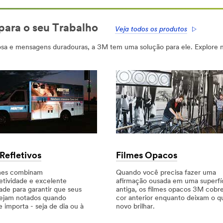
 para o seu Trabalho
Veja todos os produtos
sa e mensagens duradouras, a 3M tem uma solução para ele. Explore no
Refletivos
Filmes Opacos
lmes combinam
Quando você precisa fazer uma
letividade e excelente
afirmação ousada em uma superfí
ade para garantir que seus
antiga, os filmes opacos 3M cobr
sejam notados quando
cor anterior enquanto deixam o q
 importa - seja de dia ou à
novo brilhar.
Dec
1,