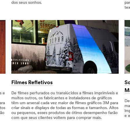
dos seus sonhos.
par
tex
Filmes Refletivos
So
M
s e
De filmes perfurados ou translúcidos a filmes imprimíveis e
muitos outros, os fabricantes e instaladores de gráficos
De
ara
têm um arsenal cada vez maior de filmes gráficos 3M para
mar
tos
criar sinais e displays de todas as formas e tamanhos. Altos
im
rão
ou pequenos, esses produtos de ótimo desempenho farão
e e
com que seus clientes voltem para comprar mais.