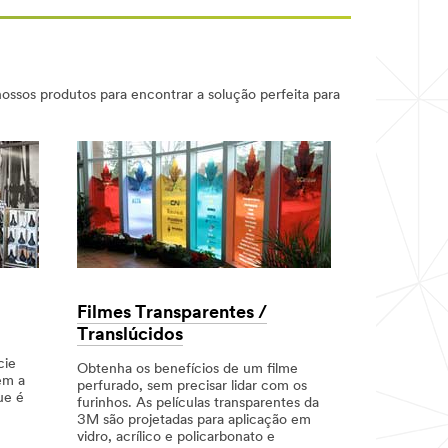
ssos produtos para encontrar a solução perfeita para
Filmes Transparentes /
Filmes S
Translúcidos
Proteja e ap
cie
gráfica ao e
Obtenha os benefícios de um filme
em a
ideal para g
perfurado, sem precisar lidar com os
ue é
maior durab
furinhos. As películas transparentes da
proteção adi
3M são projetadas para aplicação em
estéticos at
vidro, acrílico e policarbonato e
Dec