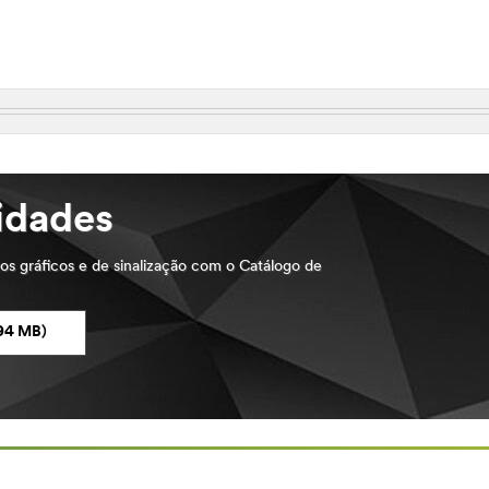
1901
lidades
os gráficos e de sinalização com o Catálogo de
94 MB)