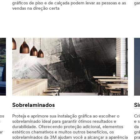
gráficos de piso e de calçada podem levar as pessoas e as
ga
vendas na direção certa
Sobrelaminados
Si
cos
Proteja e aprimore sua instalação gráfica ao escolher o
Cr
s
sobrelaminado ideal para garantir ótimos resultados e
e s
durabilidade. Oferecendo proteção adicional, elementos
da
ar
estéticos chamativos e muitos outros benefícios, os
gr
sobrelaminados da 3M ajudam você a alcançar a aparência
pr