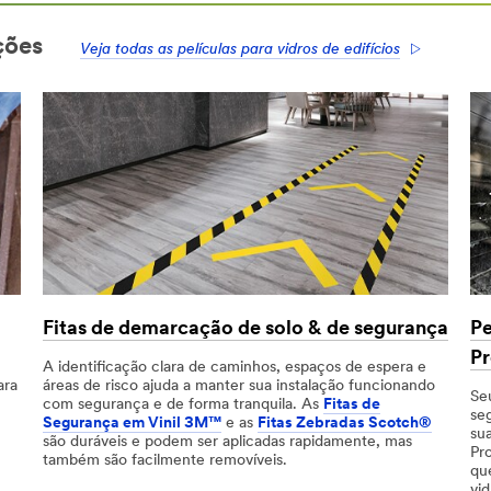
ções
Veja todas as películas para vidros de edifícios
Fitas de demarcação de solo & de segurança
Pe
P
A identificação clara de caminhos, espaços de espera e
ara
áreas de risco ajuda a manter sua instalação funcionando
Se
com segurança e de forma tranquila. As
Fitas de
se
Segurança em Vinil 3M™
e as
Fitas Zebradas Scotch®
su
são duráveis e podem ser aplicadas rapidamente, mas
Pr
também são facilmente removíveis.
qu
vid