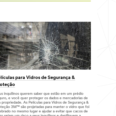
lículas para Vidros de Segurança &
roteção
us inquilinos querem saber que estão em um prédio
guro, e você quer proteger os dados e mercadorias de
a propriedade. As Películas para Vidros de Segurança &
oteção 3M™ são projetadas para manter o vidro que foi
ebrado no mesmo lugar e ajudar a evitar que cacos de
ro sejam um risco a seus inquilinos e danifiquem a