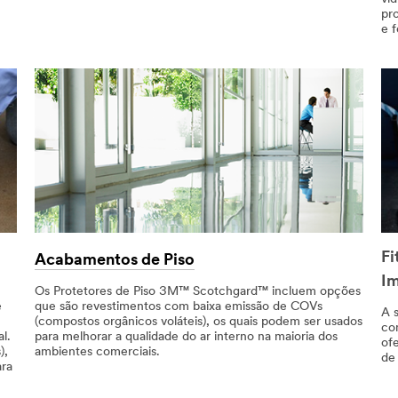
pr
e 
Fi
Acabamentos de Piso
Im
Os Protetores de Piso 3M™ Scotchgard™ incluem opções
e
que são revestimentos com baixa emissão de COVs
A 
(compostos orgânicos voláteis), os quais podem ser usados
com
l.
para melhorar a qualidade do ar interno na maioria dos
of
),
ambientes comerciais.
de
ara