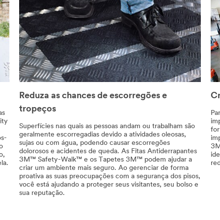
Reduza as chances de escorregões e
Cr
tropeços
as
Par
ity
im
Superfícies nas quais as pessoas andam ou trabalham são
for
geralmente escorregadias devido a atividades oleosas,
os-
imp
sujas ou com água, podendo causar escorregões
o
3M
dolorosos e acidentes de queda. As Fitas Antiderrapantes
o,
id
3M™ Safety-Walk™ e os Tapetes 3M™ podem ajudar a
la.
re
criar um ambiente mais seguro. Ao gerenciar de forma
proativa as suas preocupações com a segurança dos pisos,
você está ajudando a proteger seus visitantes, seu bolso e
sua reputação.