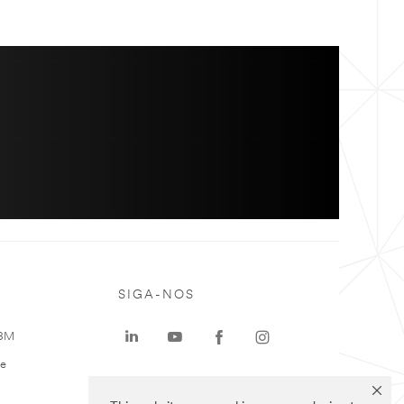
SIGA-NOS
 3M
te