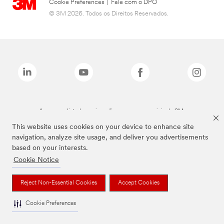
Cookie Preferences
|
Fale com o DPO
© 3M 2026. Todos os Direitos Reservados.
As marcas listadas a cima são marcas comerciais da 3M.
This website uses cookies on your device to enhance site
navigation, analyze site usage, and deliver you advertisements
based on your interests.
Cookie Notice
Reject Non-Essential Cookies
Accept Cookies
Cookie Preferences