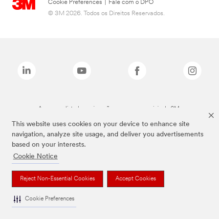
Cookie Preferences
|
Fale com o DPO
© 3M 2026. Todos os Direitos Reservados.
As marcas listadas a cima são marcas comerciais da 3M.
This website uses cookies on your device to enhance site
navigation, analyze site usage, and deliver you advertisements
based on your interests.
Cookie Notice
Reject Non-Essential Cookies
Accept Cookies
Cookie Preferences