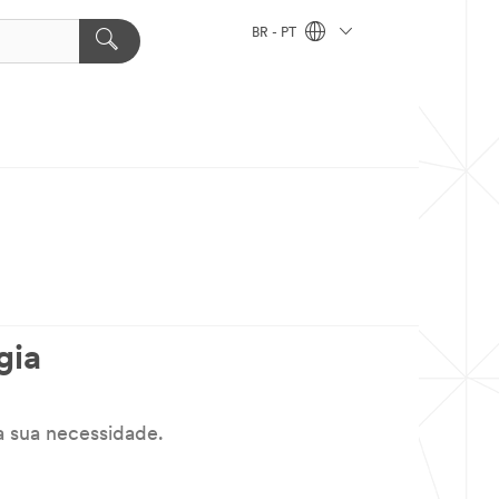
BR - PT
gia
a sua necessidade.