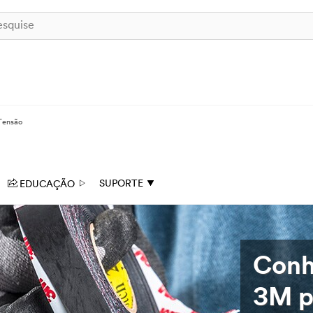
Tensão
EDUCAÇÃO
SUPORTE
Conh
3M p