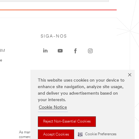
SIGA-NOS
 3M
te
This website uses cookies on your device to
enhance site navigation, analyze site usage,
and deliver you advertisements based on
your interests.
Cookie Notice
Reject Non-Essential Cookies
As marcas listadas a cima são marcas
Cookie Preferences
Accept Cookies
comerciais da 3M.