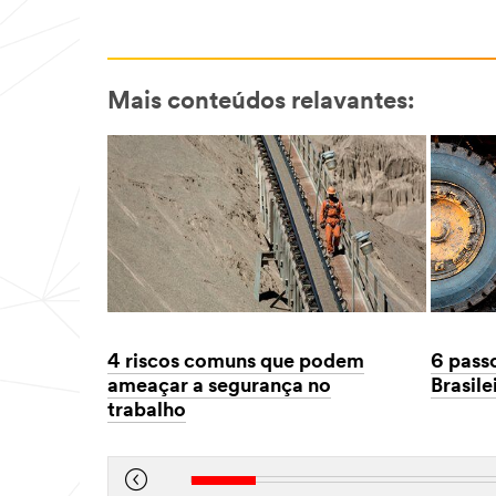
Mais conteúdos relavantes:
4 riscos comuns que podem
6 pass
ameaçar a segurança no
Brasile
trabalho
Dec
1,
Dec
1901
1,
1901