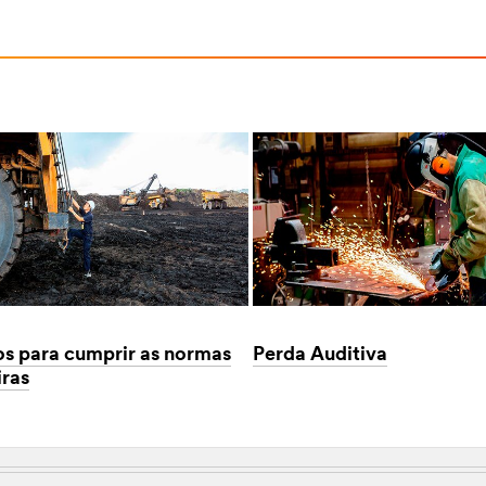
os para cumprir as normas
Perda Auditiva
iras
Dec
1,
1901