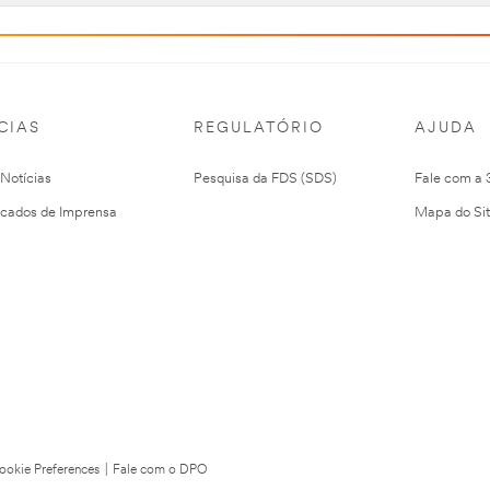
CIAS
REGULATÓRIO
AJUDA
 Notícias
Pesquisa da FDS (SDS)
Fale com a
cados de Imprensa
Mapa do Si
ookie Preferences
|
Fale com o DPO