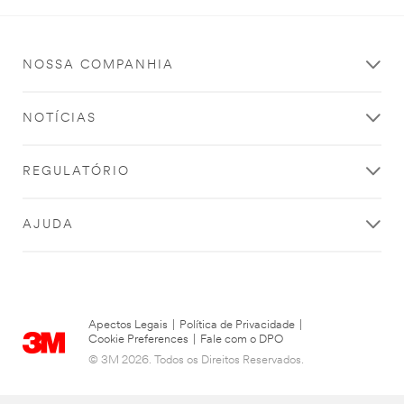
Close
NOSSA COMPANHIA
All fields are
NOTÍCIAS
required
unless
indicated
REGULATÓRIO
optional
Inquiry Type
AJUDA
Select one...
Busines
s Email
Address
Apectos Legais
|
Política de Privacidade
|
Cookie Preferences
|
Fale com o DPO
© 3M 2026. Todos os Direitos Reservados.
First Name