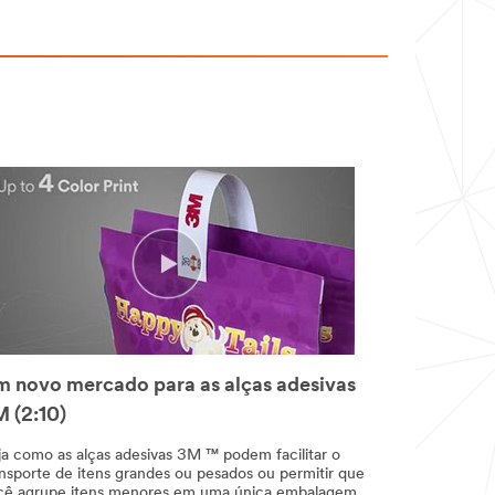
 novo mercado para as alças adesivas
 (2:10)
ja como as alças adesivas 3M ™ podem facilitar o
ansporte de itens grandes ou pesados ou permitir que
cê agrupe itens menores em uma única embalagem