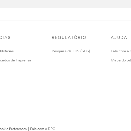
CIAS
REGULATÓRIO
AJUDA
 Notícias
Pesquisa da FDS (SDS)
Fale com a
cados de Imprensa
Mapa do Si
ookie Preferences
|
Fale com o DPO