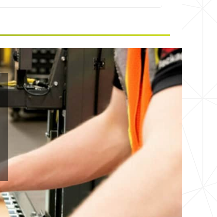
3M™ Scotch™ Fita 375+ Global Master Br Pt
1920X1080.mp4 (3:03)