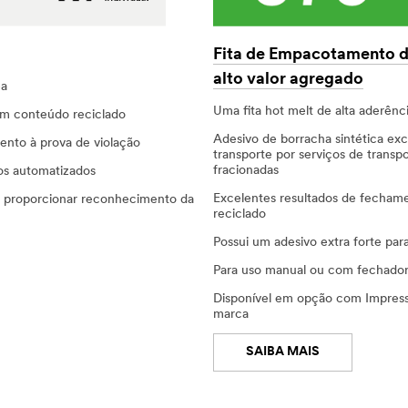
Fita de Empacotamento de
alto valor agregado
ea
Uma fita hot melt de alta aderênc
m conteúdo reciclado​
Adesivo de borracha sintética ex
ento à prova de violação
transporte por serviços de trans
fracionadas
s automatizados​
Excelentes resultados de fecham
a proporcionar reconhecimento da
reciclado
Possui um adesivo extra forte pa
Para uso manual ou com fechador
Disponível em opção com Impress
marca
SAIBA MAIS