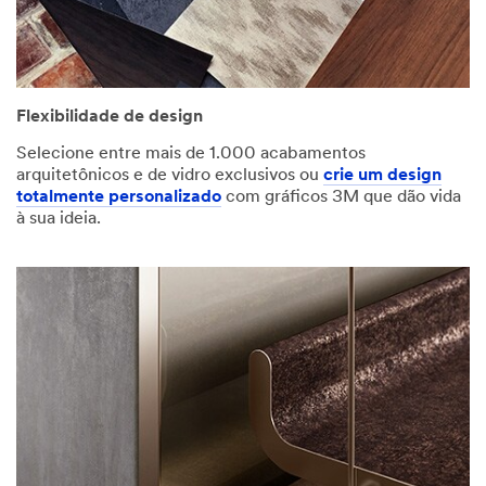
Flexibilidade de design
Selecione entre mais de 1.000 acabamentos
arquitetônicos e de vidro exclusivos ou
crie um design
totalmente personalizado
com gráficos 3M que dão vida
à sua ideia.