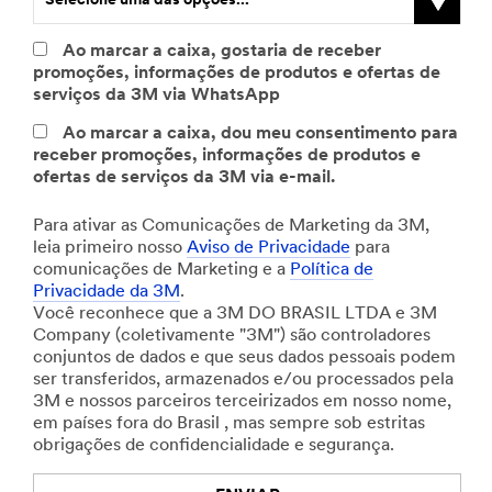
Selecione uma das opções...
Ao marcar a caixa, gostaria de receber
Á
*
*
*
N
C
C
I
I
C
T
S
T
*
M
promoções, informações de produtos e ofertas de
r
E
N
S
o
a
a
n
n
o
e
e
a
P
e
serviços da 3M via WhatsApp
e
-
o
o
m
r
r
d
d
m
l
v
m
a
n
a
m
m
b
e
g
g
ú
ú
o
e
o
a
í
s
Ao marcar a caixa, dou meu consentimento para
d
a
e
r
d
o
o
s
s
v
f
c
n
s
a
receber promoções, informações de produtos e
e
i
e
a
t
t
o
o
ê
h
g
ofertas de serviços da 3M via e-mail.
Selecione uma das opções...
Selecione uma das opções...
Brasil
i
l
n
e
r
r
c
n
s
o
e
n
p
o
m
i
i
ê
e
e
d
m
Para ativar as Comunicações de Marketing da 3M,
t
r
m
p
a
a
p
l
a
leia primeiro nosso
Aviso de Privacidade
para
e
o
e
r
r
e
f
comunicações de Marketing e a
Política de
Selecione uma das opções...
Selecione uma das opções...
r
f
e
e
c
r
Privacidade da 3M
.
e
i
s
f
i
o
Você reconhece que a 3M DO BRASIL LTDA e 3M
s
s
a
e
o
t
Company (coletivamente "3M") são controladores
s
s
r
n
a
conjuntos de dados e que seus dados pessoais podem
e
i
e
o
ser transferidos, armazenados e/ou processados pela
Selecione uma das opções...
o
s
u
3M e nossos parceiros terceirizados em nosso nome,
Selecione uma das opções...
n
e
l
em países fora do Brasil , mas sempre sob estritas
a
r
i
obrigações de confidencialidade e segurança.
l
c
g
o
a