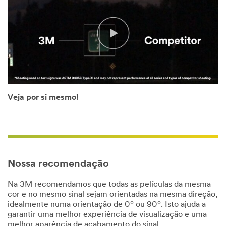
Veja por si mesmo!
Close
Close
Nossa recomendação
Na 3M recomendamos que todas as películas da mesma
cor e no mesmo sinal sejam orientadas na mesma direção,
All fields are
idealmente numa orientação de 0º ou 90º. Isto ajuda a
Todos os
required unless
garantir uma melhor experiência de visualização e uma
campos são
indicated
melhor aparência de acabamento do sinal.