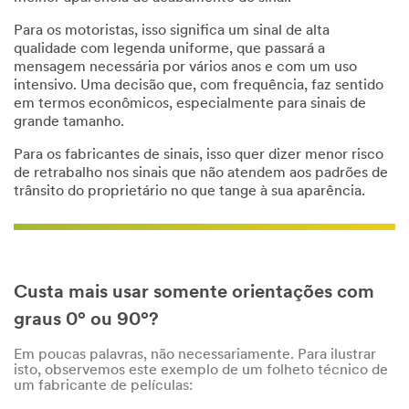
obrigatórios,
optional
a menos que
Para os motoristas, isso significa um sinal de alta
First Name
indicado
qualidade com legenda uniforme, que passará a
como
mensagem necessária por vários anos e com um uso
opcional
intensivo. Uma decisão que, com frequência, faz sentido
em termos econômicos, especialmente para sinais de
Last Name
*
Nome
grande tamanho.
Para os fabricantes de sinais, isso quer dizer menor risco
de retrabalho nos sinais que não atendem aos padrões de
Business Email
*
trânsito do proprietário no que tange à sua aparência.
Address
Sobrenome
Job Function
*
E-mail
corporativo
Custa mais usar somente orientações com
Select One
graus 0º ou 90º?
Business
O
*
Posição
Type
Em poucas palavras, não necessariamente. Para ilustrar
t
isto, observemos este exemplo de um folheto técnico de
Selecionar
Select One
h
um fabricante de películas:
e