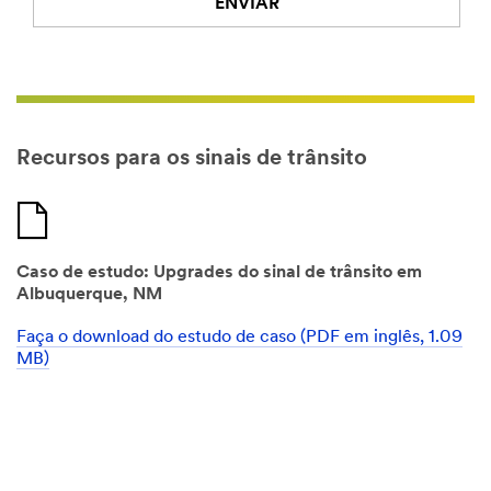
ENVIAR
n
ç
t
ã
a
o
t
p
a
o
d
r
o
t
Recursos para os sinais de trânsito
?
e
l
Selecione uma das opções...
e
f
o
Caso de estudo: Upgrades do sinal de trânsito em
n
Albuquerque, NM
e
,
Faça o download do estudo de caso (PDF em inglês, 1.09
e
MB)
s
c
o
l
h
a