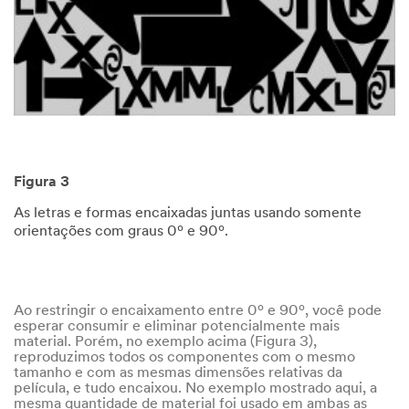
use este
sistema.
ENVIAR
Obrigado,
Our
compartilharemos
Apologies...
mais
An
Figura 3
informações
error
em
As letras e formas encaixadas juntas usando somente
has
breve!
orientações com graus 0º e 90º.
occurred
while
submitting.
Please
try
Ao restringir o encaixamento entre 0º e 90º, você pode
again.
esperar consumir e eliminar potencialmente mais
material. Porém, no exemplo acima (Figura 3),
reproduzimos todos os componentes com o mesmo
tamanho e com as mesmas dimensões relativas da
película, e tudo encaixou. No exemplo mostrado aqui, a
mesma quantidade de material foi usado em ambas as