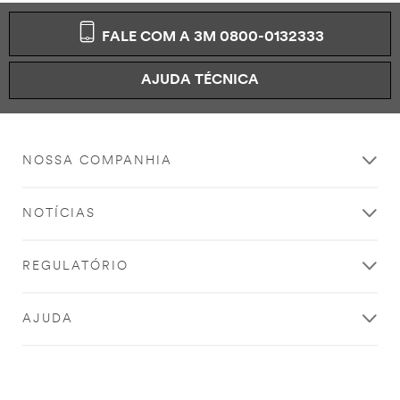
o
h
FALE COM A 3M 0800-0132333
o
r
á
AJUDA TÉCNICA
r
i
o
m
NOSSA COMPANHIA
a
i
s
NOTÍCIAS
c
o
n
REGULATÓRIO
v
e
n
AJUDA
i
e
n
t
e