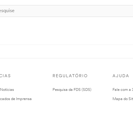
CIAS
REGULATÓRIO
AJUDA
 Notícias
Pesquisa da FDS (SDS)
Fale com a
cados de Imprensa
Mapa do Si