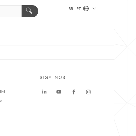
BR - PT
SIGA-NOS
 3M
te