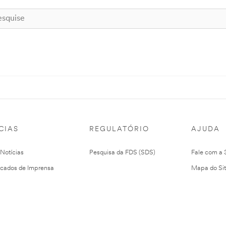
CIAS
REGULATÓRIO
AJUDA
 Notícias
Pesquisa da FDS (SDS)
Fale com a
cados de Imprensa
Mapa do Si