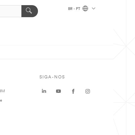
BR - PT
SIGA-NOS
 3M
te