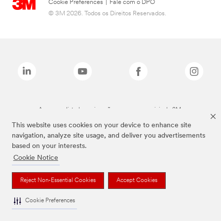
Cookie Preferences
|
Fale com o DPO
© 3M 2026. Todos os Direitos Reservados.
As marcas listadas a cima são marcas comerciais da 3M.
This website uses cookies on your device to enhance site
navigation, analyze site usage, and deliver you advertisements
based on your interests.
Cookie Notice
Reject Non-Essential Cookies
Accept Cookies
Cookie Preferences