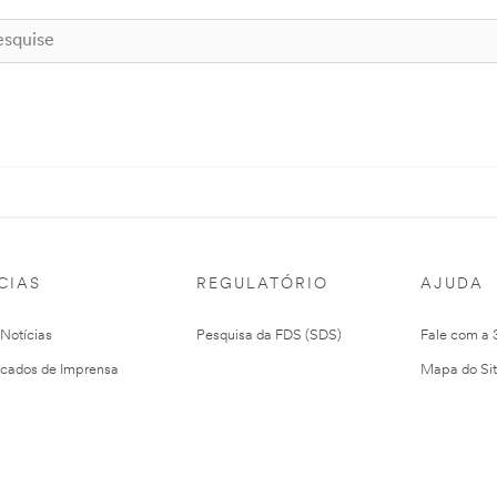
CIAS
REGULATÓRIO
AJUDA
 Notícias
Pesquisa da FDS (SDS)
Fale com a
cados de Imprensa
Mapa do Si