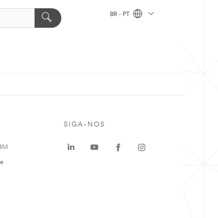
BR - PT
SIGA-NOS
 3M
te