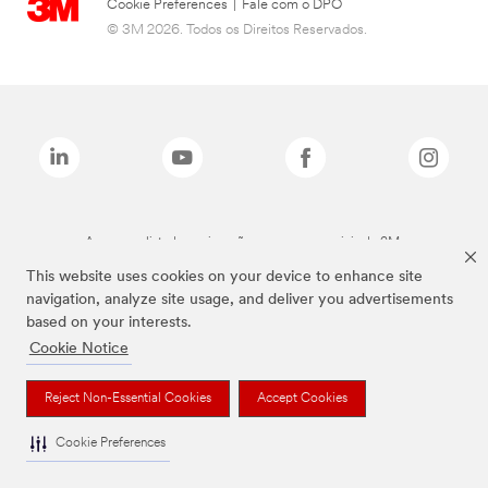
Cookie Preferences
|
Fale com o DPO
© 3M 2026. Todos os Direitos Reservados.
As marcas listadas a cima são marcas comerciais da 3M.
This website uses cookies on your device to enhance site
navigation, analyze site usage, and deliver you advertisements
based on your interests.
Cookie Notice
Reject Non-Essential Cookies
Accept Cookies
Cookie Preferences