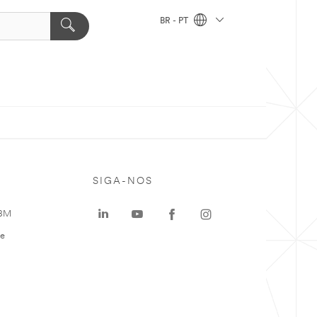
BR - PT
SIGA-NOS
 3M
te