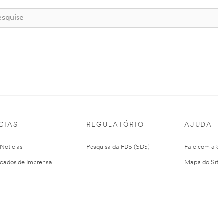
CIAS
REGULATÓRIO
AJUDA
 Notícias
Pesquisa da FDS (SDS)
Fale com a
cados de Imprensa
Mapa do Si