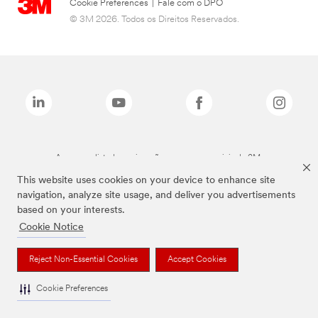
Cookie Preferences
|
Fale com o DPO
© 3M 2026. Todos os Direitos Reservados.
As marcas listadas a cima são marcas comerciais da 3M.
This website uses cookies on your device to enhance site
navigation, analyze site usage, and deliver you advertisements
based on your interests.
Cookie Notice
Reject Non-Essential Cookies
Accept Cookies
Cookie Preferences