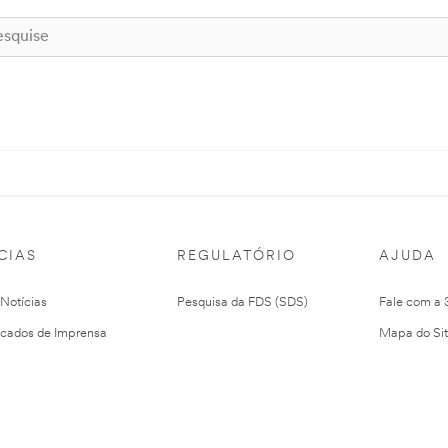
CIAS
REGULATÓRIO
AJUDA
 Notícias
Pesquisa da FDS (SDS)
Fale com a
cados de Imprensa
Mapa do Si