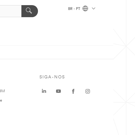
BR - PT
SIGA-NOS
 3M
te