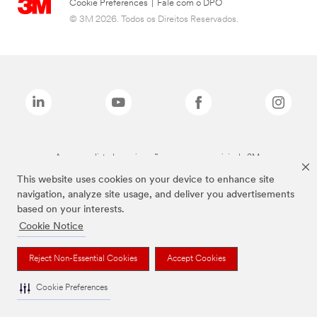
Cookie Preferences
|
Fale com o DPO
© 3M 2026. Todos os Direitos Reservados.
As marcas listadas a cima são marcas comerciais da 3M.
This website uses cookies on your device to enhance site
navigation, analyze site usage, and deliver you advertisements
based on your interests.
Cookie Notice
Reject Non-Essential Cookies
Accept Cookies
Cookie Preferences