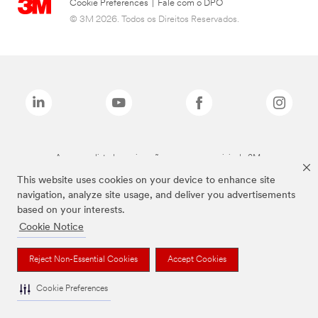
Cookie Preferences
|
Fale com o DPO
© 3M 2026. Todos os Direitos Reservados.
As marcas listadas a cima são marcas comerciais da 3M.
This website uses cookies on your device to enhance site
navigation, analyze site usage, and deliver you advertisements
based on your interests.
Cookie Notice
Reject Non-Essential Cookies
Accept Cookies
Cookie Preferences