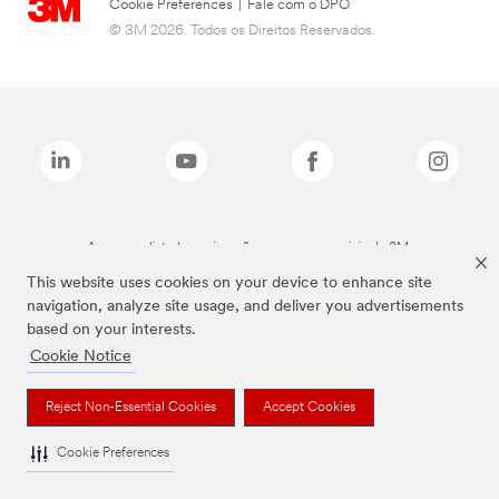
Cookie Preferences
|
Fale com o DPO
© 3M 2026. Todos os Direitos Reservados.
As marcas listadas a cima são marcas comerciais da 3M.
This website uses cookies on your device to enhance site
navigation, analyze site usage, and deliver you advertisements
based on your interests.
Cookie Notice
Reject Non-Essential Cookies
Accept Cookies
Cookie Preferences