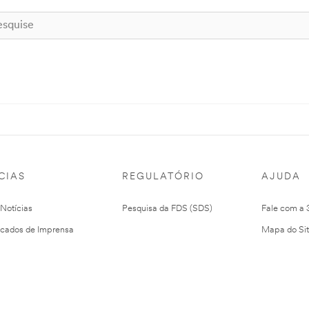
CIAS
REGULATÓRIO
AJUDA
 Notícias
Pesquisa da FDS (SDS)
Fale com a
cados de Imprensa
Mapa do Si