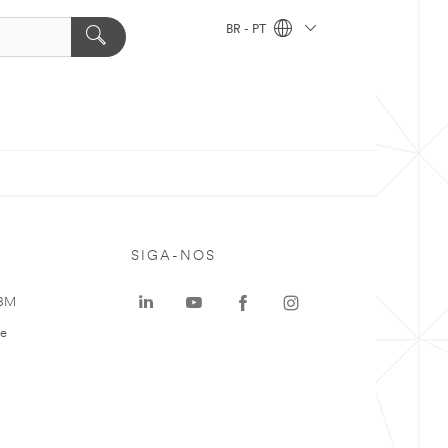
BR - PT
SIGA-NOS
 3M
te