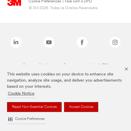
Cookie Preferences
|
Fale com o DPO
© 3M 2026. Todos os Direitos Reservados.
As marcas listadas a cima são marcas comerciais da 3M.
This website uses cookies on your device to enhance site
navigation, analyze site usage, and deliver you advertisements
based on your interests.
Cookie Notice
Reject Non-Essential Cookies
Accept Cookies
Cookie Preferences