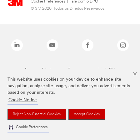
Cookie Preferences
|
Fale com o DPO
© 3M 2026. Todos os Direitos Reservados.
As marcas listadas a cima são marcas comerciais da 3M.
This website uses cookies on your device to enhance site
navigation, analyze site usage, and deliver you advertisements
based on your interests.
Cookie Notice
Reject Non-Essential Cookies
Accept Cookies
Cookie Preferences