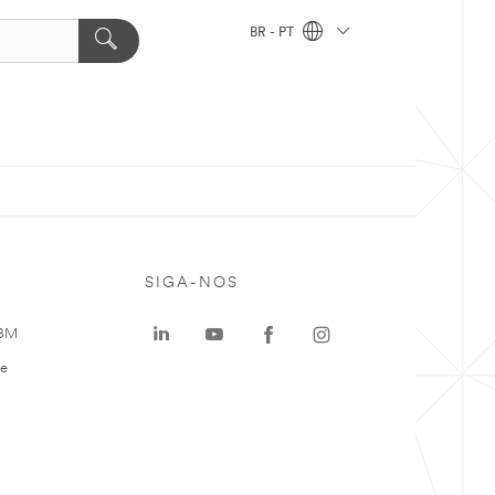
BR - PT
SIGA-NOS
 3M
te