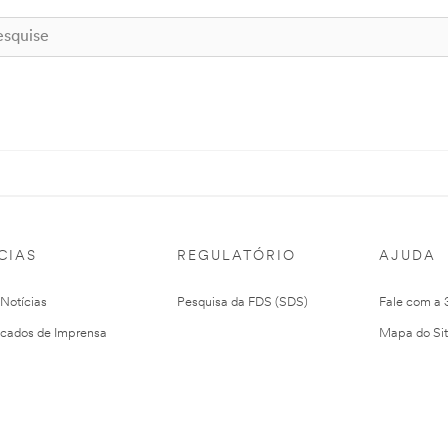
CIAS
REGULATÓRIO
AJUDA
 Notícias
Pesquisa da FDS (SDS)
Fale com a
cados de Imprensa
Mapa do Si