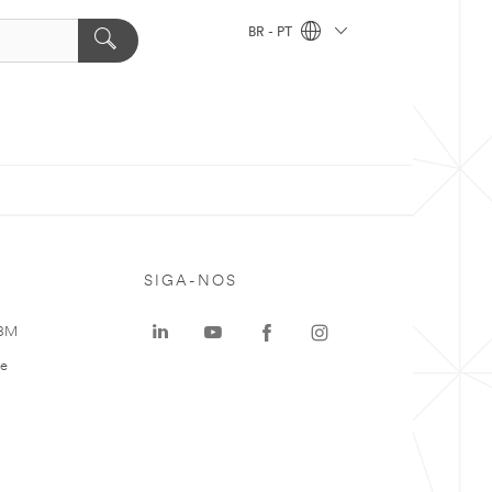
BR - PT
SIGA-NOS
 3M
te