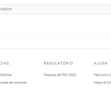
CIAS
REGULATÓRIO
AJUDA
 Notícias
Pesquisa da FDS (SDS)
Fale com a
cados de Imprensa
Mapa do Si