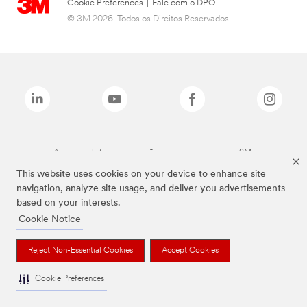
Cookie Preferences
|
Fale com o DPO
© 3M 2026. Todos os Direitos Reservados.
As marcas listadas a cima são marcas comerciais da 3M.
This website uses cookies on your device to enhance site
navigation, analyze site usage, and deliver you advertisements
based on your interests.
Cookie Notice
Reject Non-Essential Cookies
Accept Cookies
Cookie Preferences