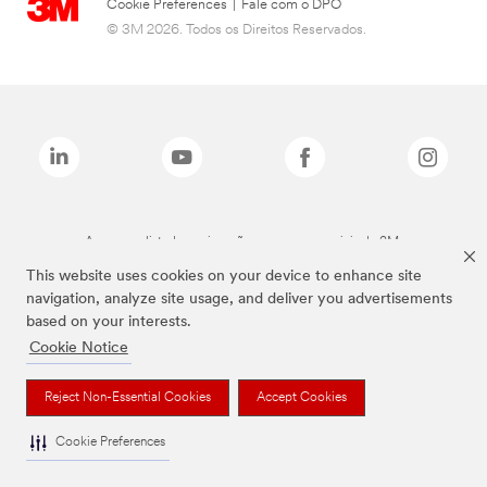
Cookie Preferences
|
Fale com o DPO
© 3M 2026. Todos os Direitos Reservados.
As marcas listadas a cima são marcas comerciais da 3M.
This website uses cookies on your device to enhance site
navigation, analyze site usage, and deliver you advertisements
based on your interests.
Cookie Notice
Reject Non-Essential Cookies
Accept Cookies
Cookie Preferences