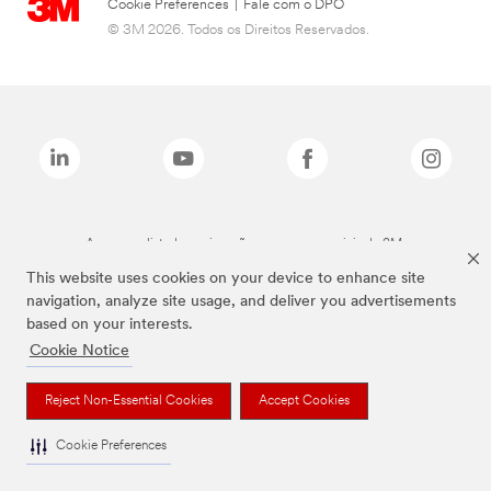
Cookie Preferences
|
Fale com o DPO
© 3M 2026. Todos os Direitos Reservados.
As marcas listadas a cima são marcas comerciais da 3M.
This website uses cookies on your device to enhance site
navigation, analyze site usage, and deliver you advertisements
based on your interests.
Cookie Notice
Reject Non-Essential Cookies
Accept Cookies
Cookie Preferences