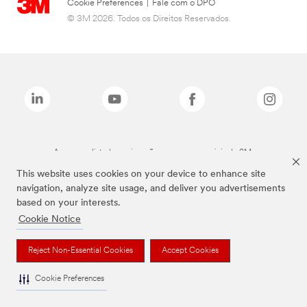
Cookie Preferences
|
Fale com o DPO
© 3M 2026. Todos os Direitos Reservados.
As marcas listadas a cima são marcas comerciais da 3M.
This website uses cookies on your device to enhance site
navigation, analyze site usage, and deliver you advertisements
based on your interests.
Cookie Notice
Reject Non-Essential Cookies
Accept Cookies
Cookie Preferences