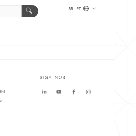
BR - PT
SIGA-NOS
 3M
te