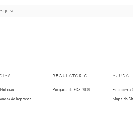
CIAS
REGULATÓRIO
AJUDA
 Notícias
Pesquisa da FDS (SDS)
Fale com a
cados de Imprensa
Mapa do Si