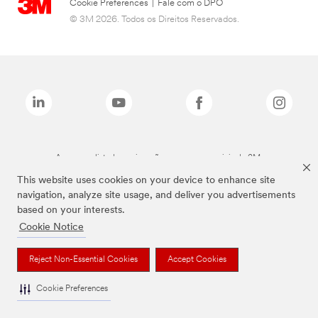
Cookie Preferences
|
Fale com o DPO
© 3M 2026. Todos os Direitos Reservados.
As marcas listadas a cima são marcas comerciais da 3M.
This website uses cookies on your device to enhance site
navigation, analyze site usage, and deliver you advertisements
based on your interests.
Cookie Notice
Reject Non-Essential Cookies
Accept Cookies
Cookie Preferences