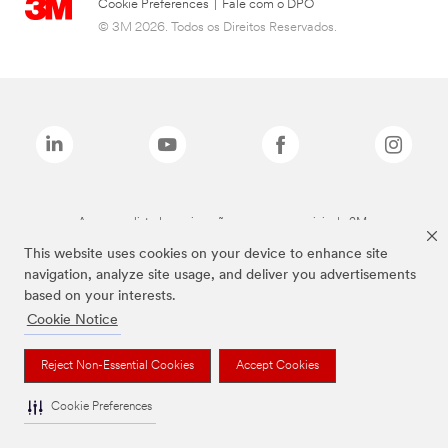
Cookie Preferences
|
Fale com o DPO
© 3M 2026. Todos os Direitos Reservados.
As marcas listadas a cima são marcas comerciais da 3M.
This website uses cookies on your device to enhance site
navigation, analyze site usage, and deliver you advertisements
based on your interests.
Cookie Notice
Reject Non-Essential Cookies
Accept Cookies
Cookie Preferences