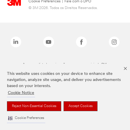
Cookie Preferences
|
Fale com o DPO
© 3M 2026. Todos os Direitos Reservados.
As marcas listadas a cima são marcas comerciais da 3M.
This website uses cookies on your device to enhance site
navigation, analyze site usage, and deliver you advertisements
based on your interests.
Cookie Notice
Reject Non-Essential Cookies
Accept Cookies
Cookie Preferences