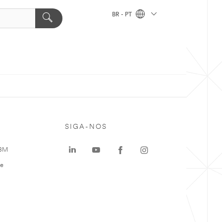
BR - PT
SIGA-NOS
 3M
te