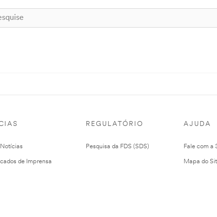
CIAS
REGULATÓRIO
AJUDA
 Notícias
Pesquisa da FDS (SDS)
Fale com a
cados de Imprensa
Mapa do Si