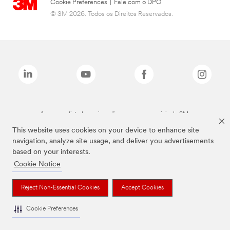
Cookie Preferences
|
Fale com o DPO
© 3M 2026. Todos os Direitos Reservados.
As marcas listadas a cima são marcas comerciais da 3M.
This website uses cookies on your device to enhance site
navigation, analyze site usage, and deliver you advertisements
based on your interests.
Cookie Notice
Reject Non-Essential Cookies
Accept Cookies
Cookie Preferences