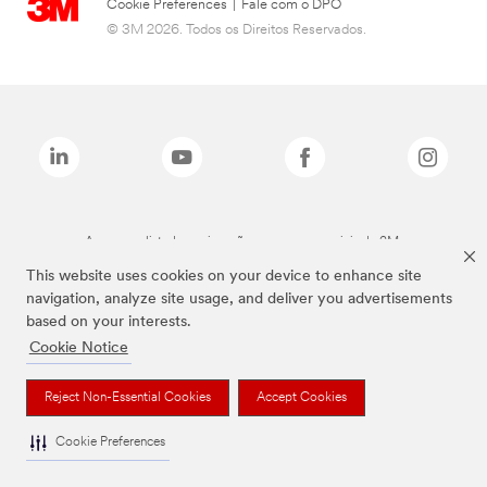
Cookie Preferences
|
Fale com o DPO
© 3M 2026. Todos os Direitos Reservados.
As marcas listadas a cima são marcas comerciais da 3M.
This website uses cookies on your device to enhance site
navigation, analyze site usage, and deliver you advertisements
based on your interests.
Cookie Notice
Reject Non-Essential Cookies
Accept Cookies
Cookie Preferences