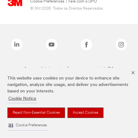
Cookie Preferences
|
Fale com o DPO
© 3M 2026. Todos os Direitos Reservados.
As marcas listadas a cima são marcas comerciais da 3M.
This website uses cookies on your device to enhance site
navigation, analyze site usage, and deliver you advertisements
based on your interests.
Cookie Notice
Reject Non-Essential Cookies
Accept Cookies
Cookie Preferences