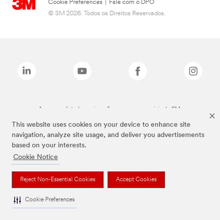
Cookie Preferences
|
Fale com o DPO
© 3M 2026. Todos os Direitos Reservados.
As marcas listadas a cima são marcas comerciais da 3M.
This website uses cookies on your device to enhance site
navigation, analyze site usage, and deliver you advertisements
based on your interests.
Cookie Notice
Reject Non-Essential Cookies
Accept Cookies
Cookie Preferences