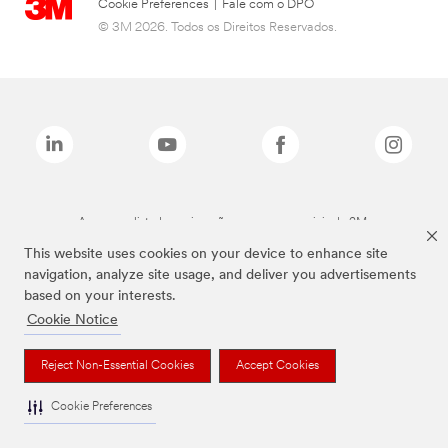
Cookie Preferences
|
Fale com o DPO
© 3M 2026. Todos os Direitos Reservados.
As marcas listadas a cima são marcas comerciais da 3M.
This website uses cookies on your device to enhance site
navigation, analyze site usage, and deliver you advertisements
based on your interests.
Cookie Notice
Reject Non-Essential Cookies
Accept Cookies
Cookie Preferences