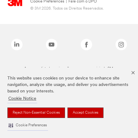
Cookie Preferences
|
Fale com o DPO
© 3M 2026. Todos os Direitos Reservados.
As marcas listadas a cima são marcas comerciais da 3M.
This website uses cookies on your device to enhance site
navigation, analyze site usage, and deliver you advertisements
based on your interests.
Cookie Notice
Reject Non-Essential Cookies
Accept Cookies
Cookie Preferences