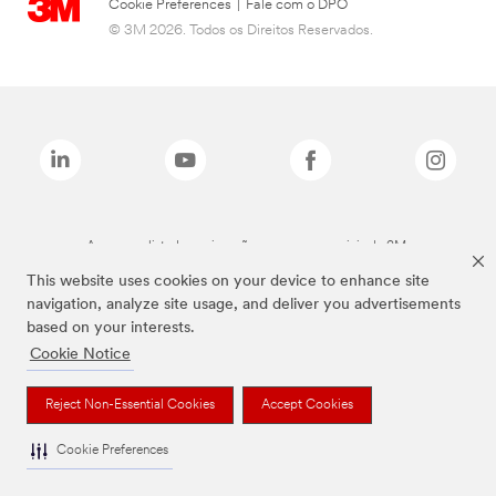
Cookie Preferences
|
Fale com o DPO
© 3M 2026. Todos os Direitos Reservados.
As marcas listadas a cima são marcas comerciais da 3M.
This website uses cookies on your device to enhance site
navigation, analyze site usage, and deliver you advertisements
based on your interests.
Cookie Notice
Reject Non-Essential Cookies
Accept Cookies
Cookie Preferences