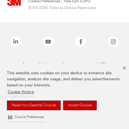
Cookie Preferences
|
Fale com o DPO
© 3M 2026. Todos os Direitos Reservados.
As marcas listadas a cima são marcas comerciais da 3M.
This website uses cookies on your device to enhance site
navigation, analyze site usage, and deliver you advertisements
based on your interests.
Cookie Notice
Reject Non-Essential Cookies
Accept Cookies
Cookie Preferences