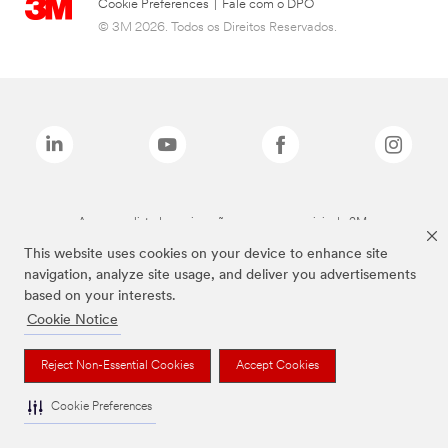
Cookie Preferences
|
Fale com o DPO
© 3M 2026. Todos os Direitos Reservados.
As marcas listadas a cima são marcas comerciais da 3M.
This website uses cookies on your device to enhance site
navigation, analyze site usage, and deliver you advertisements
based on your interests.
Cookie Notice
Reject Non-Essential Cookies
Accept Cookies
Cookie Preferences