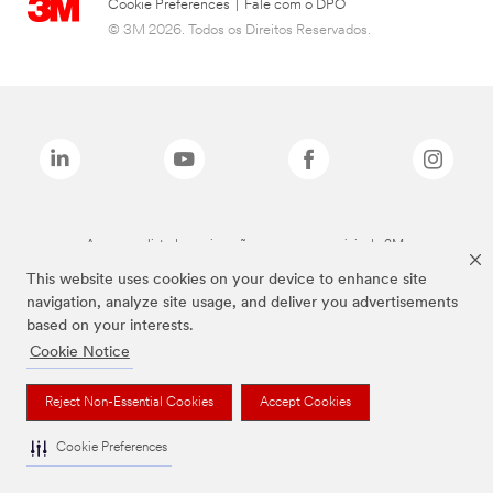
Cookie Preferences
|
Fale com o DPO
© 3M 2026. Todos os Direitos Reservados.
As marcas listadas a cima são marcas comerciais da 3M.
This website uses cookies on your device to enhance site
navigation, analyze site usage, and deliver you advertisements
based on your interests.
Cookie Notice
Reject Non-Essential Cookies
Accept Cookies
Cookie Preferences