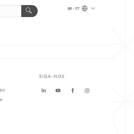
BR - PT
SIGA-NOS
 3M
te