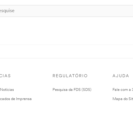
CIAS
REGULATÓRIO
AJUDA
 Notícias
Pesquisa da FDS (SDS)
Fale com a
cados de Imprensa
Mapa do Si